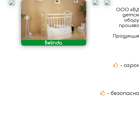
ООО «ВДК
детско
обору
произв
Продукция
- огро
- безопасн