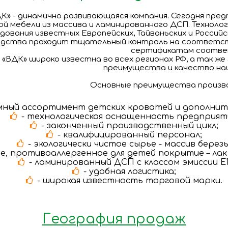
» - динамично развивающаяся компания. Сегодня предп
й мебели из массива и ламинированного ДСП. Техноло
дования известных Европейских, Тайваньских и Россий
одства проходит тщательный контроль на соответст
сертификатам соотве
 «ВДК» широко известна во всех регионах РФ, а так же
преимущества и качество на
Основные преимущества произво
мный ассортимент детских кроватей и дополнит
- технологическая оснащенность предприят
- законченный производственный цикл;
- квалифицированный персонал;
- экологически чистое сырье - массив березы
ое, противоаллергенное для детей покрытие – лак
- ламинированный ДСП с классом эмиссии Е1
- удобная логистика;
- широкая известность торговой марки.
География продаж