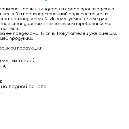
риятие - один из лидеров в сфере производства
гический и производственный парк состоит из
ских производителей. Используемое сырье для
вие стандартам, техническим требованиям и
тствия.
 за ее пределами. Тысячи Покупателей уже оценили
шей продукции.
димой продукции:
ельных опций;
ия;
;
 на водной основе;
;